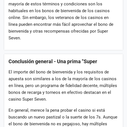
mayoría de estos términos y condiciones son los
habituales en los bonos de bienvenida de los casinos
online. Sin embargo, los veteranos de los casinos en
línea pueden encontrar más fácil aprovechar el bono de
bienvenida y otras recompensas ofrecidas por Super
Seven.
Conclusión general - Una prima "Super
El importe del bono de bienvenida y los requisitos de
apuesta son similares a los de la mayoría de los casinos
en línea, pero un programa de fidelidad decente, múltiples
bonos de recarga y torneos en efectivo destacan en el
casino Super Seven.
En general, merece la pena probar el casino si está
buscando un nuevo pastizal o la suerte de los 7s. Aunque
el bono de bienvenida no es pegajoso, hay múltiples