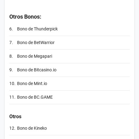
Otros Bonos:
6.
Bono de Thunderpick
7.
Bono de BetWarrior
8.
Bono de Megapari
9.
Bono de Bitcasino.io
10.
Bono de Mint.io
11.
Bono de BC.GAME
Otros
12.
Bono de Kineko