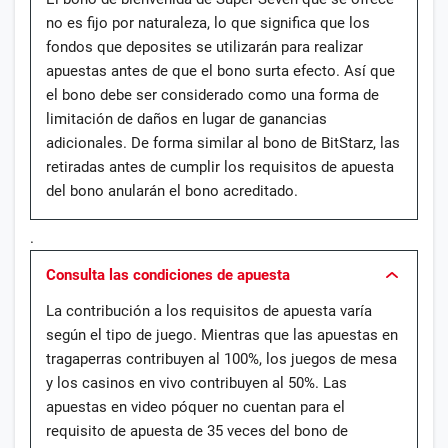
no es fijo por naturaleza, lo que significa que los
fondos que deposites se utilizarán para realizar
apuestas antes de que el bono surta efecto. Así que
el bono debe ser considerado como una forma de
limitación de daños en lugar de ganancias
adicionales. De forma similar al bono de BitStarz, las
retiradas antes de cumplir los requisitos de apuesta
del bono anularán el bono acreditado.
.
Consulta las condiciones de apuesta
La contribución a los requisitos de apuesta varía
según el tipo de juego. Mientras que las apuestas en
tragaperras contribuyen al 100%, los juegos de mesa
y los casinos en vivo contribuyen al 50%. Las
apuestas en video póquer no cuentan para el
requisito de apuesta de 35 veces del bono de