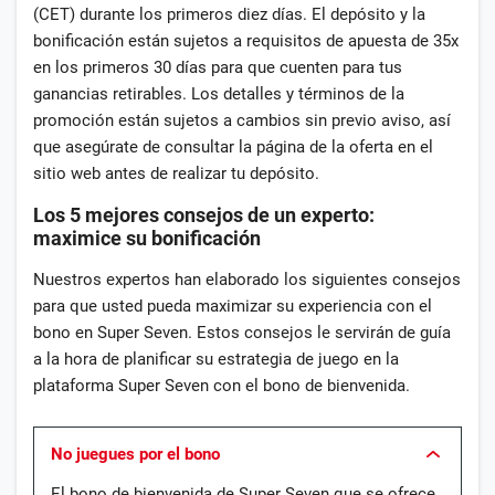
(CET) durante los primeros diez días. El depósito y la
bonificación están sujetos a requisitos de apuesta de 35x
en los primeros 30 días para que cuenten para tus
ganancias retirables. Los detalles y términos de la
promoción están sujetos a cambios sin previo aviso, así
que asegúrate de consultar la página de la oferta en el
sitio web antes de realizar tu depósito.
Los 5 mejores consejos de un experto:
maximice su bonificación
Nuestros expertos han elaborado los siguientes consejos
para que usted pueda maximizar su experiencia con el
bono en Super Seven. Estos consejos le servirán de guía
a la hora de planificar su estrategia de juego en la
plataforma Super Seven con el bono de bienvenida.
No juegues por el bono
El bono de bienvenida de Super Seven que se ofrece