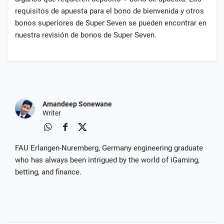
requisitos de apuesta para el bono de bienvenida y otros
bonos superiores de Super Seven se pueden encontrar en
nuestra revisión de bonos de Super Seven.
Amandeep Sonewane
Writer
Shar
Shar
Shar
FAU Erlangen-Nuremberg, Germany engineering graduate
e via
e via
e via
Wha
Face
Twit
who has always been intrigued by the world of iGaming,
tsap
boo
ter
betting, and finance.
p
k