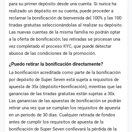
para su primer depósito desde una cuenta. Si nunca ha
realizado un depósito en su cuenta, puede proceder a
reclamar la bonificación de bienvenida del 100% y las 100
tiradas gratuitas seleccionándolas al realizar su depósito.
Las nuevas cuentas de la misma familia no podrán optar
a la oferta de bonificación; las retiradas se procesan una
vez completado el proceso KYC, que puede detectar
abusos de las condiciones de la promoción.
¿Puedo retirar la bonificación directamente?
La bonificación acreditada como parte de la bonificación
por depósito de Super Seven está sujeta a requisitos de
apuesta de 35x (depósito+bonificación), mientras que las
ganancias de las tiradas gratuitas están sujetas a 30x.
Las ganancias de las apuestas de bonificación se podrán
retirar una vez que se cumplan los requisitos de apuesta
en un periodo de 30 días. Cualquier retirada de fondos
antes de cumplir los requisitos de apuesta de la
bonificación de Super Seven conllevará la pérdida de la