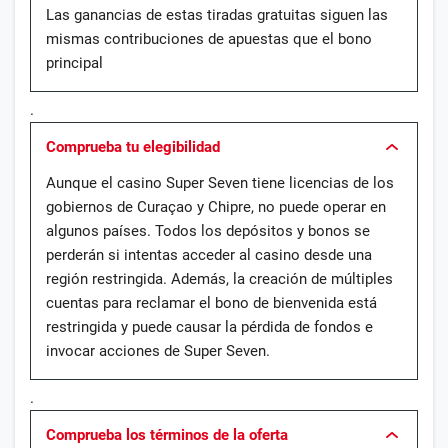
Las ganancias de estas tiradas gratuitas siguen las
mismas contribuciones de apuestas que el bono
principal
.
Comprueba tu elegibilidad
Aunque el casino Super Seven tiene licencias de los
gobiernos de Curaçao y Chipre, no puede operar en
algunos países. Todos los depósitos y bonos se
perderán si intentas acceder al casino desde una
región restringida. Además, la creación de múltiples
cuentas para reclamar el bono de bienvenida está
restringida y puede causar la pérdida de fondos e
invocar acciones de Super Seven.
.
Comprueba los términos de la oferta