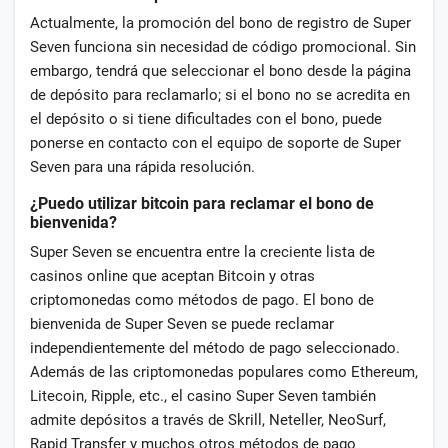
Actualmente, la promoción del bono de registro de Super
Seven funciona sin necesidad de código promocional. Sin
embargo, tendrá que seleccionar el bono desde la página
de depósito para reclamarlo; si el bono no se acredita en
el depósito o si tiene dificultades con el bono, puede
ponerse en contacto con el equipo de soporte de Super
Seven para una rápida resolución.
¿Puedo utilizar bitcoin para reclamar el bono de
bienvenida?
Super Seven se encuentra entre la creciente lista de
casinos online que aceptan Bitcoin y otras
criptomonedas como métodos de pago. El bono de
bienvenida de Super Seven se puede reclamar
independientemente del método de pago seleccionado.
Además de las criptomonedas populares como Ethereum,
Litecoin, Ripple, etc., el casino Super Seven también
admite depósitos a través de Skrill, Neteller, NeoSurf,
Rapid Transfer y muchos otros métodos de pago