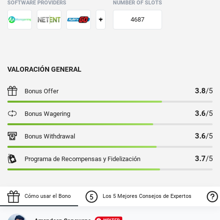
SOFTWARE PROVIDERS
NUMBER OF SLOTS
+
4687
VALORACIÓN GENERAL
3.8
/5
Bonus Offer
3.6
/5
Bonus Wagering
3.6
/5
Bonus Withdrawal
3.7
/5
Programa de Recompensas y Fidelización
Cómo usar el Bono
Los 5 Mejores Consejos de Expertos