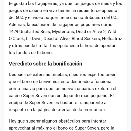
te gustan las tragaperras, ya que los juegos de mesa y los
juegos de casino en vivo tienen un requisito de apuesta
del 50% y el vídeo póquer tiene una contribución del 0%.
Además, la exclusión de tragaperras populares como
1429 Uncharted Seas, Mysterious, Dead or Alive 2, Wild
O'Clock, Lil Devil, Dead or Alive, Blood Suckers, Hellcatraz
y otras puede limitar tus opciones a la hora de apostar
los fondos de tu bono.
Veredicto sobre la bonificación
Después de extensas pruebas, nuestros expertos creen
que el bono de bienvenida está destinado a funcionar
como una vía para que los nuevos usuarios exploren el
casino Super Seven con un depósito más pequeño. El
equipo de Super Seven es bastante transparente al
respecto en la página de ofertas de la promoción.
Hay que superar algunos obstáculos para intentar
aprovechar al máximo el bono de Super Seven, pero la