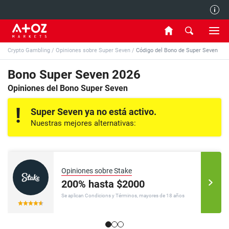
Autores
Crypto Gambling
/
Opiniones sobre Super Seven
/
Código del Bono de Super Seven
Bono Super Seven 2026
Opiniones del Bono Super Seven
Super Seven ya no está activo.
Nuestras mejores alternativas:
Opiniones sobre Stake
200% hasta $2000
Se aplican Condicions y Términos, mayores de 18 años