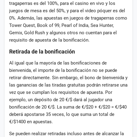
tragaperras es del 100%, para el casino en vivo y los
juegos de mesa es del 50%, y para el video póquer es del
0%. Además, las apuestas en juegos de tragaperras como
Tower Quest, Book of 99, Pearl of India, Sea Hunter,
Gemix, Gold Rush y algunos otros no cuentan para el
requisito de apuesta de la bonificación.
Retirada de la bonificación
Al igual que la mayoría de las bonificaciones de
bienvenida, el importe de la bonificación no se puede
retirar directamente. Sin embargo, el bono de bienvenida y
las ganancias de las tiradas gratuitas podrán retirarse una
vez que se cumplan los requisitos de apuesta. Por
ejemplo, un depósito de 20 €/$ dará al jugador una
bonificación de 20 €/$. La suma de €/$20 + €/$20 = €/$40
deberá apostarse 35 veces, lo que suma un total de
€/$1400 en apuestas.
Se pueden realizar retiradas incluso antes de alcanzar la