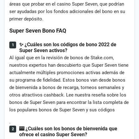
áreas que probar en el casino Super Seven, que podrían
ser ayudadas por los fondos adicionales del bono en su
primer depósito.
Super Seven Bono FAQ
✨ ¿Cuáles son los códigos de bono 2022 de
Super Seven activos?
Al igual que en la revisión de bonos de Stake.com,
nuestros expertos han descubierto que Super Seven tiene
actualmente múltiples promociones activas además de
su programa de fidelidad. Estos bonos van desde bonos
de bienvenida a bonos de recarga, torneos semanales y
otros atractivos cashback. Lee nuestra reseña sobre los
bonos de Super Seven para encontrar la lista completa de
los populares bonos de Super Seven y sus códigos
.
🎰 ¿Cuáles son los bonos de bienvenida que
ofrece el casino Super Seven?