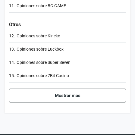
11.
Opiniones sobre BC.GAME
Otros
12.
Opiniones sobre Kineko
13.
Opiniones sobre Luckbox
14.
Opiniones sobre Super Seven
15.
Opiniones sobre 7Bit Casino
Mostrar más