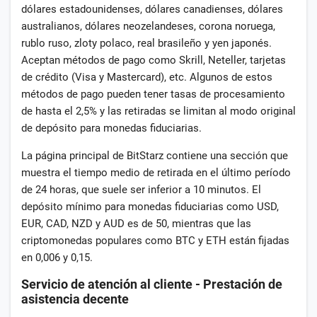
dólares estadounidenses, dólares canadienses, dólares
australianos, dólares neozelandeses, corona noruega,
rublo ruso, zloty polaco, real brasileño y yen japonés.
Aceptan métodos de pago como Skrill, Neteller, tarjetas
de crédito (Visa y Mastercard), etc. Algunos de estos
métodos de pago pueden tener tasas de procesamiento
de hasta el 2,5% y las retiradas se limitan al modo original
de depósito para monedas fiduciarias.
La página principal de BitStarz contiene una sección que
muestra el tiempo medio de retirada en el último período
de 24 horas, que suele ser inferior a 10 minutos. El
depósito mínimo para monedas fiduciarias como USD,
EUR, CAD, NZD y AUD es de 50, mientras que las
criptomonedas populares como BTC y ETH están fijadas
en 0,006 y 0,15.
Servicio de atención al cliente - Prestación de
asistencia decente