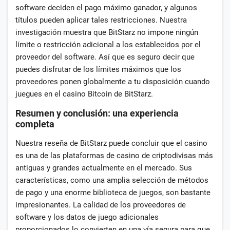
software deciden el pago máximo ganador, y algunos
títulos pueden aplicar tales restricciones. Nuestra
investigación muestra que BitStarz no impone ningún
límite o restricción adicional a los establecidos por el
proveedor del software. Así que es seguro decir que
puedes disfrutar de los límites máximos que los
proveedores ponen globalmente a tu disposición cuando
juegues en el casino Bitcoin de BitStarz.
Resumen y conclusión: una experiencia
completa
Nuestra reseña de BitStarz puede concluir que el casino
es una de las plataformas de casino de criptodivisas más
antiguas y grandes actualmente en el mercado. Sus
características, como una amplia selección de métodos
de pago y una enorme biblioteca de juegos, son bastante
impresionantes. La calidad de los proveedores de
software y los datos de juego adicionales
proporcionados lo convierten en una vía segura para que