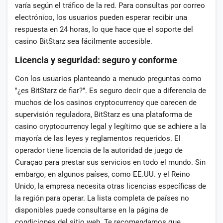
varía según el tráfico de la red. Para consultas por correo
electrónico, los usuarios pueden esperar recibir una
respuesta en 24 horas, lo que hace que el soporte del
casino BitStarz sea fácilmente accesible.
Licencia y seguridad: seguro y conforme
Con los usuarios planteando a menudo preguntas como
"¿es BitStarz de fiar?". Es seguro decir que a diferencia de
muchos de los casinos cryptocurrency que carecen de
supervisión reguladora, BitStarz es una plataforma de
casino cryptocurrency legal y legítimo que se adhiere a la
mayoría de las leyes y reglamentos requeridos. El
operador tiene licencia de la autoridad de juego de
Curaçao para prestar sus servicios en todo el mundo. Sin
embargo, en algunos países, como EE.UU. y el Reino
Unido, la empresa necesita otras licencias específicas de
la región para operar. La lista completa de países no
disponibles puede consultarse en la página de
condiciones del sitio web. Te recomendamos que