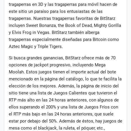
tragaperras en 3D y las tragaperras para móvil hacen de
este sitio un paraíso para los entusiastas de las
tragaperras. Nuestras tragaperras favoritas de BitStarz
incluyen Sweet Bonanza, the Book of Dead, Mighty Gorilla
y Elvis Frog in Vegas. BitStarz también alberga
tragaperras especialmente diseñadas para Bitcoin como
Aztec Magic y Triple Tigers.
Si busca grandes ganancias, BitStarz ofrece más de 70
opciones de jackpot progresivo, incluyendo Mega
Moolah. Estos juegos tienen el importe actual del bote
mencionado en la página del catálogo, lo que te facilita la
elección de los mejores. Además, la página de inicio del
sitio tiene una lista de Juegos Calientes que tuvieron el
RTP más alto en las 24 horas anteriores, con algunos de
ellos superando el 200% y una lista de Juegos Fríos con
el RTP más bajo en las 24 horas anteriores, que suele
estar por debajo del 50%. Además de éstos, hay juegos de
mesa como el blackjack, la ruleta, el póquer, etc.,