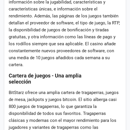
información sobre la jugabilidad, características y
características únicas, e información sobre el
rendimiento. Además, las páginas de los juegos también
detallan el proveedor de software, el tipo de juego, la RTP,
la disponibilidad de juegos de bonificación y tiradas
gratuitas, y otra información como las líneas de pago y
los rodillos siempre que sea aplicable. El casino añade
constantemente nuevos proveedores de software, con
una media de 10 juegos añadidos cada semana a su
cartera.
Cartera de juegos - Una amplia
selección
BitStarz ofrece una amplia cartera de tragaperras, juegos
de mesa, jackpots y juegos bitcoin. El sitio alberga casi
800 juegos de tragaperras, lo que garantiza la
disponibilidad de todos sus favoritos. Tragaperras
clásicas y modernas con el mayor rendimiento para los
jugadores y variantes de tragaperras como las