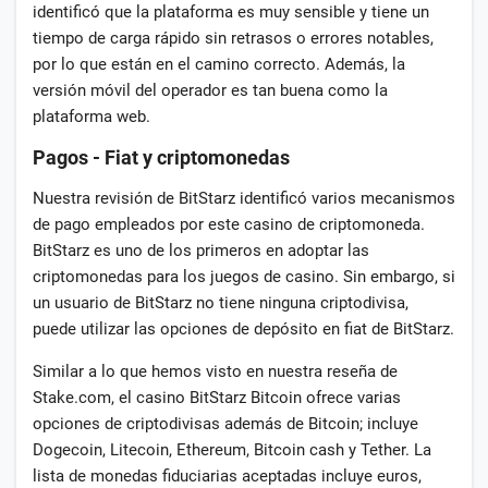
identificó que la plataforma es muy sensible y tiene un
tiempo de carga rápido sin retrasos o errores notables,
por lo que están en el camino correcto. Además, la
versión móvil del operador es tan buena como la
plataforma web.
Pagos - Fiat y criptomonedas
Nuestra revisión de BitStarz identificó varios mecanismos
de pago empleados por este casino de criptomoneda.
BitStarz es uno de los primeros en adoptar las
criptomonedas para los juegos de casino. Sin embargo, si
un usuario de BitStarz no tiene ninguna criptodivisa,
puede utilizar las opciones de depósito en fiat de BitStarz.
Similar a lo que hemos visto en nuestra reseña de
Stake.com, el casino BitStarz Bitcoin ofrece varias
opciones de criptodivisas además de Bitcoin; incluye
Dogecoin, Litecoin, Ethereum, Bitcoin cash y Tether. La
lista de monedas fiduciarias aceptadas incluye euros,