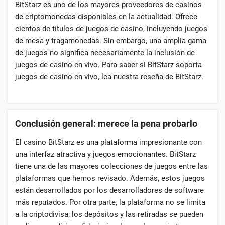
BitStarz es uno de los mayores proveedores de casinos
de criptomonedas disponibles en la actualidad. Ofrece
cientos de títulos de juegos de casino, incluyendo juegos
de mesa y tragamonedas. Sin embargo, una amplia gama
de juegos no significa necesariamente la inclusión de
juegos de casino en vivo. Para saber si BitStarz soporta
juegos de casino en vivo, lea nuestra reseña de BitStarz.
Conclusión general: merece la pena probarlo
El casino BitStarz es una plataforma impresionante con
una interfaz atractiva y juegos emocionantes. BitStarz
tiene una de las mayores colecciones de juegos entre las
plataformas que hemos revisado. Además, estos juegos
están desarrollados por los desarrolladores de software
más reputados. Por otra parte, la plataforma no se limita
a la criptodivisa; los depósitos y las retiradas se pueden