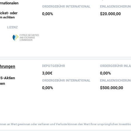
rnationalen
ORDER­GEBÜHR INTER­NATIONAL
EINLAGEN­SICHERU
cket- oder
0,00%
$20.000,00
im echten
LIZENZ
ahrungen
DEPOTGEBÜHR
ORDER­GEBÜHR INL
3,00€
0,00%
US-Aktien
ORDER­GEBÜHR INTER­NATIONAL
EINLAGEN­SICHERU
nen
0,00%
$500.000,00
önnen an Wert gewinnen oder verlieren und Verluste können den Wert Ihrer ursprünglichen Investiti