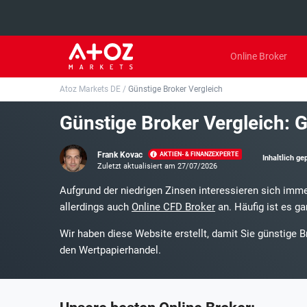
Online Broker
Atoz Markets DE
/
Günstige Broker Vergleich
Top 20 Anbieter
Günstige Broker Vergleich: G
01.
XTB Erfahrungen
Frank Kovac
AKTIEN- & FINANZEXPERTE
Inhaltlich ge
02.
Capital.com Erfahrungen
Zuletzt aktualisiert am 27/07/2026
Loading ...
Aufgrund der niedrigen Zinsen interessieren sich imme
03.
Pepperstone Erfahrungen
allerdings auch
Online CFD Broker
an. Häufig ist es ga
04.
Libertex Erfahrungen
Wir haben diese Website erstellt, damit Sie günstige 
den Wertpapierhandel.
05.
eToro Erfahrungen
06.
ActivTrades Erfahrungen