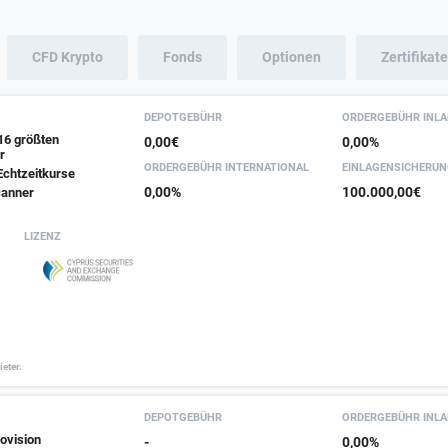
16.
FXPro Erfahrungen
17.
Trading 212 Erfahrungen
CFD Krypto
Fonds
Optionen
Zertifikate
DEPOTGEBÜHR
ORDER­GEBÜHR INL
16 größten
0,00€
0,00%
r
ORDER­GEBÜHR INTER­NATIONAL
EINLAGEN­SICHERU
Echtzeitkurse
0,00%
100.000,00€
canner
LIZENZ
eter.
DEPOTGEBÜHR
ORDER­GEBÜHR INL
ovision
-
0,00%