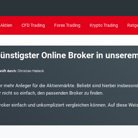
Aktien
CFD Trading
Forex Trading
Krypto Trading
Ratg
ünstigster Online Broker in unsere
10.
Naga Erfahrungen
prüft durch:
Christian Habeck
11.
Avatrade Erfahrungen
r mehr Anleger für die Aktienmärkte. Beliebt sind hierbei insbesond
12.
Consorsbank Broker Erfahrungen
r nicht so einfach, den passenden Broker zu finden.
13.
xm.com Erfahrungen
Broker einfach und unkompliziert vergleichen können. Auf diese Wei
14.
LYNX Erfahrungen
15.
IG Erfahrungen