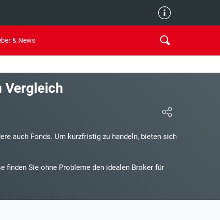
Redaktion
eber & News
Kostenlose Online Broker
m Vergleich
Günstige Online Broker
Traden ohne Gebühren
ere auch Fonds. Um kurzfristig zu handeln, bieten sich
Kostenlos traden
se finden Sie ohne Probleme den idealen Broker für