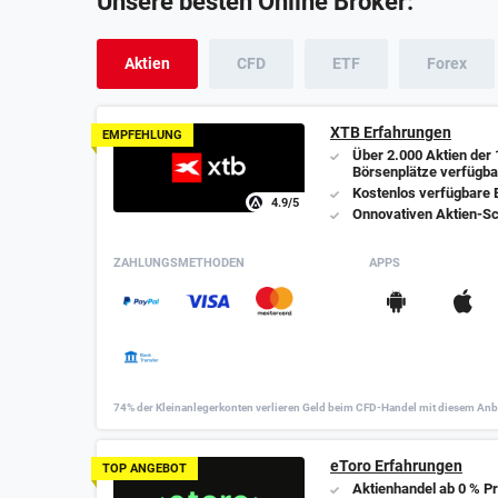
Unsere besten Online Broker:
07.
IQ Option Erfahrungen
08.
Plus500 Erfahrungen
Aktien
CFD
ETF
Forex
09.
gkfx Erfahrungen
XTB Erfahrungen
EMPFEHLUNG
Über 2.000 Aktien der 
Börsenplätze verfügba
Kostenlos verfügbare 
4.9
/5
Onnovativen Aktien-S
ZAHLUNGSMETHODEN
APPS
74% der Kleinanlegerkonten verlieren Geld beim CFD-Handel mit diesem Anbi
eToro Erfahrungen
TOP ANGEBOT
Aktienhandel ab 0 % Pr