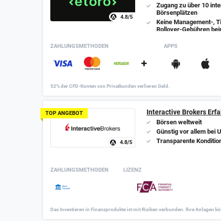
Zugang zu über 10 inte
Börsenplätzen
4.8
/5
Keine Management-, Ti
Rollover-Gebühren be
Aktienhandel
ZAHLUNGSMETHODEN
APPS
+
52% der CFD-Konten von Privatkunden verlieren Geld.
Interactive Brokers Erf
TOP ANGEBOT
Börsen weltweit
Günstig vor allem bei 
Transparente Konditio
4.8
/5
ZAHLUNGSMETHODEN
LIZENZ
Das Investieren in Finanzprodukte ist mit Risiken verbunden. Ihre Anlagen k