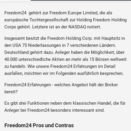
4.6
4.6
/5
/5
Freedom24 gehört zur Freedom Europe Limited, die als
europäische Tochtergesellschaft zur Holding Freedom Holding
MIN. EINZAHLUNG
ORDER­GEBÜHR INLAND
Aktienoptionen von US-Unternehmen
Corps gehört. Letztere ist an der NASDAQ notiert.
0,00€
1,20€ + 0,50%
Lizensierter Broker
Niedrige Provisionen
LIZENZ
BIETET SPARPLÄNE
Insgesamt besitzt die Freedom Holding Corp. mit Hauptsitz in
Nein
den USA 75 Niederlassungen in 7 verschiedenen Ländern.
Deutschland gehört dazu. Anleger haben die Möglichkeit, über
40.000 unterschiedliche Aktien an mehr als 15 Börsen weltweit
zu handeln. Wie unsere Freedom24 Erfahrungen im Detail
Zum Anbieter
ausfallen, möchten wir im Folgenden ausführlich besprechen.
Zum Anbieter
Freedom24 Erfahrungen - welches Angebot hält der Broker
bereit?
Es gibt drei Funktionen neben dem klassischen Handel, die für
Anleger bei Freedom24 besonders interessant sind.
Kunden aus Deutschland akzeptiert
Kunden aus Deutschland akzeptiert
Freedom24 Pros und Contras
Die WELCOME-Aktion unterliegt den AGB. Gratisaktien werden zufällig zugeteilt (höherwertige