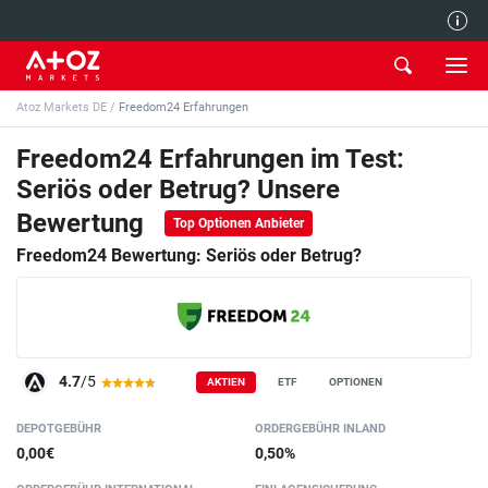
Redaktion
Atoz Markets DE
/
Freedom24 Erfahrungen
Freedom24 Erfahrungen im Test:
Seriös oder Betrug? Unsere
Bewertung
Top Optionen Anbieter
Freedom24 Bewertung: Seriös oder Betrug?
4.7
/5
AKTIEN
ETF
OPTIONEN
DEPOTGEBÜHR
ORDER­GEBÜHR INLAND
0,00€
0,50%