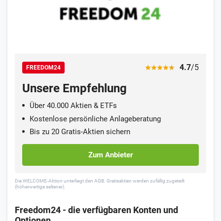
4.7
/5
FREEDOM24
Unsere Empfehlung
Über 40.000 Aktien & ETFs
Kostenlose persönliche Anlageberatung
Bis zu 20 Gratis-Aktien sichern
Zum Anbieter
Die WELCOME-Aktion unterliegt den AGB. Gratisaktien werden zufällig zugeteilt
(höherwertige seltener).
Freedom24 - die verfügbaren Konten und
Optionen