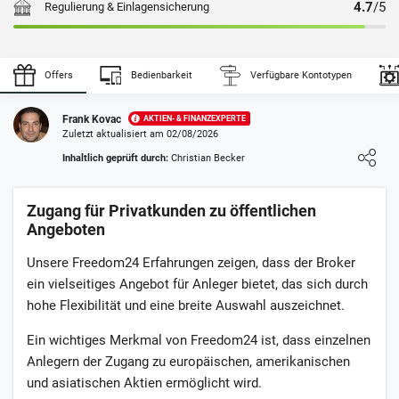
4.7
/5
Regulierung & Einlagensicherung
Zahlungsanbieter
Gebühren
Sicherheit
Offers
Bedienbarkeit
Verfügbare Kontotypen
hoch
Eigenen Erfahrungsbericht schreiben
Frank Kovac
AKTIEN- & FINANZEXPERTE
hoch
Zuletzt aktualisiert am 02/08/2026
Loading ...
Inhaltlich geprüft durch:
Christian Becker
Auszahlung mindestens 7€
sehr hoch
0
NUTZER BEWERTUNG
/5
Zugang für Privatkunden zu öffentlichen
5 Sterne
0%
Angeboten
4 Sterne
0%
Unsere Freedom24 Erfahrungen zeigen, dass der Broker
3 Sterne
0%
ein vielseitiges Angebot für Anleger bietet, das sich durch
hohe Flexibilität und eine breite Auswahl auszeichnet.
2 Sterne
0%
Ein wichtiges Merkmal von Freedom24 ist, dass einzelnen
1 Stern
0%
Anlegern der Zugang zu europäischen, amerikanischen
und asiatischen Aktien ermöglicht wird.