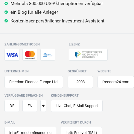
seltener).
Mehr als 800.000 US-Aktienoptionen verfügbar
Die WELCOME-Aktion unterliegt den AGB. Gratisaktien werden zufällig zugeteilt (höherwertige
seltener).
ein Blog für alle Anleger
Kostenloser persönlicher Investment-Assistent
ZAHLUNGSMETHODEN
LIZENZ
UNTERNEHMEN
GEGRÜNDET
WEBSITE
Freedom Finance Europe Ltd.
2008
freedom24.com
VERFÜGBARE SPRACHEN
KUNDENSUPPORT
+
DE
EN
Live-Chat, E-Mail Support
E-MAIL
VERIFIZIERT DURCH
info@freedomfinance.eu
Let's Encrypt (SSL)