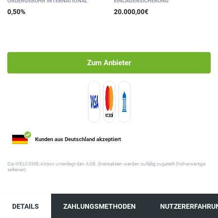
ORDER­GEBÜHR INTER­NATIONAL
EINLAGEN­SICHERUNG
0,50%
20.000,00€
Zum Anbieter
Kunden aus Deutschland akzeptiert
Die WELCOME-Aktion unterliegt den AGB. Gratisaktien werden zufällig zugeteilt (höherwertige
seltener).
DETAILS
ZAHLUNGSMETHODEN
NUTZERERFAHRU