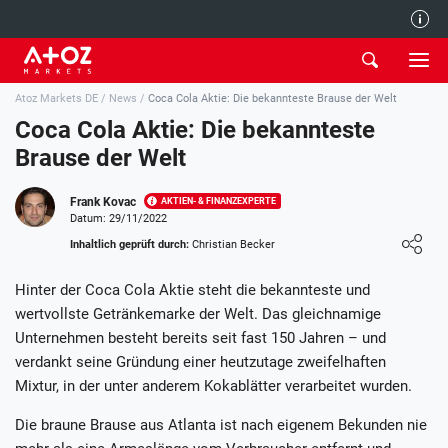
Redaktion
Atoz Markets DE
/
News
/
Coca Cola Aktie: Die bekannteste Brause der Welt
Coca Cola Aktie: Die bekannteste
Brause der Welt
Frank Kovac
AKTIEN- & FINANZEXPERTE
Datum: 29/11/2022
Loading ...
Inhaltlich geprüft durch:
Christian Becker
Hinter der Coca Cola Aktie steht die bekannteste und
wertvollste Getränkemarke der Welt. Das gleichnamige
Unternehmen besteht bereits seit fast 150 Jahren – und
verdankt seine Gründung einer heutzutage zweifelhaften
Mixtur, in der unter anderem Kokablätter verarbeitet wurden.
Die braune Brause aus Atlanta ist nach eigenem Bekunden nie