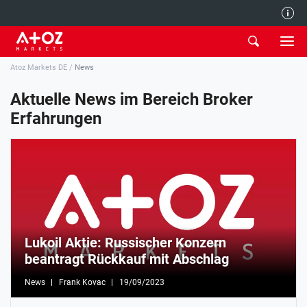
Redaktion
Atoz Markets DE
/
News
Aktuelle News im Bereich Broker
Erfahrungen
Lukoil Aktie: Russischer Konzern
beantragt Rückkauf mit Abschlag
News
Frank Kovac
19/09/2023