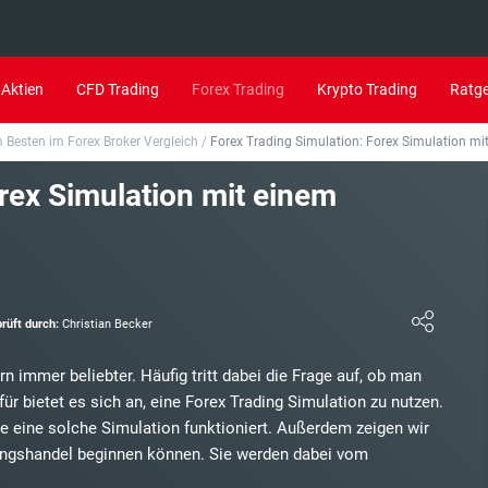
Aktien
CFD Trading
Forex Trading
Krypto Trading
Ratg
 Besten im Forex Broker Vergleich
/
Forex Trading Simulation: Forex Simulation mi
rex Simulation mit einem
10.
gkfx Erfahrungen
11.
Naga Erfahrungen
12.
Avatrade Erfahrungen
prüft durch:
Christian Becker
13.
Consorsbank Broker Erfahrungen
 immer beliebter. Häufig tritt dabei die Frage auf, ob man
14.
xm.com Erfahrungen
r bietet es sich an, eine Forex Trading Simulation zu nutzen.
ie eine solche Simulation funktioniert. Außerdem zeigen wir
15.
LYNX Erfahrungen
rungshandel beginnen können. Sie werden dabei vom