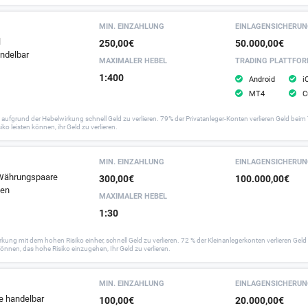
MIN. EINZAHLUNG
EINLAGEN­SICHERU
l
250,00€
50.000,00€
andelbar
MAXIMALER HEBEL
TRADING PLATTFO
1:400
Android
i
MT4
C
aufgrund der Hebelwirkung schnell Geld zu verlieren. 79% der Privatanleger-Konten verlieren Geld beim 
o leisten können, ihr Geld zu verlieren.
MIN. EINZAHLUNG
EINLAGEN­SICHERU
 Währungspaare
300,00€
100.000,00€
ten
MAXIMALER HEBEL
1:30
 mit dem hohen Risiko einher, schnell Geld zu verlieren. 72 % der Kleinanlegerkonten verlieren Geld 
können, das hohe Risiko einzugehen, Ihr Geld zu verlieren.
MIN. EINZAHLUNG
EINLAGEN­SICHERU
e handelbar
100,00€
20.000,00€