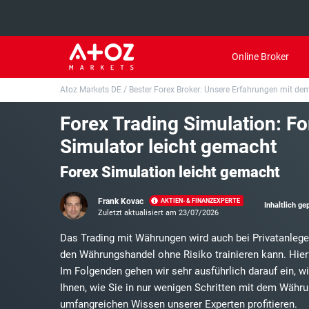
Online Broker
Atoz Markets DE
/
Bester Forex Broker: Unsere Erfahrungen mit dem
Top 20 Anbieter
Forex Trading Simulation: Fo
01.
XTB Erfahrungen
Simulator leicht gemacht
02.
Capital.com Erfahrungen
Forex Simulation
leicht gemacht
03.
Pepperstone Erfahrungen
Frank Kovac
AKTIEN- & FINANZEXPERTE
Inhaltlich ge
Zuletzt aktualisiert am 23/07/2026
04.
Libertex Erfahrungen
Loading ...
Das Trading mit Währungen wird auch bei Privatanlegern
05.
eToro Erfahrungen
den Währungshandel ohne Risiko trainieren kann. Hierfü
Im Folgenden gehen wir sehr ausführlich darauf ein, w
06.
ActivTrades Erfahrungen
Ihnen, wie Sie in nur wenigen Schritten mit dem Wäh
umfangreichen Wissen unserer Experten profitieren.