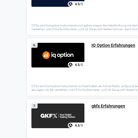
4.5
/5
CFDs sind komplexe Instrumente und gehen wegen der Hebelwirkung mit dem hohen
verstehen, wie CFDs funktionieren, und ob Sie es sich leisten können, das hohe R
IQ Option Erfahrungen
6.
4.5
/5
CFDs sind komplexe Instrumente und beinhalten ein hohes Risiko, aufgrund der H
abwägen, ob Sie verstehen, wie CFDs funktionieren, und ob Sie es sich leisten k
gkfx Erfahrungen
7.
4.5
/5