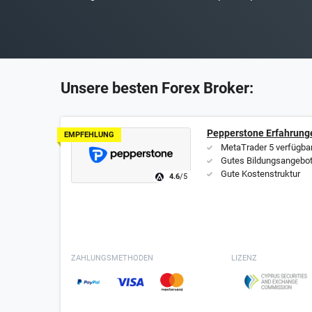
07.
CMC Markets Erfahrungen
08.
IQ Option Erfahrungen
09.
Plus500 Erfahrungen
Unsere besten Forex Broker:
Pepperstone Erfahrung
EMPFEHLUNG
MetaTrader 5 verfügba
Gutes Bildungsangebo
Gute Kostenstruktur
4.6
/5
ZAHLUNGSMETHODEN
LIZENZ