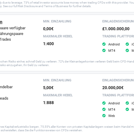
y due to leverage. 73% of retail investor accounts lose money when trading CFDs with this provider.
 See our full Risk Disclosure and Terms of Business for further details.
en
MIN. EINZAHLUNG
EINLAGEN­SICHERU
aare verfügbar
0,00€
£1.000.000,00
Währungspaare
MAXIMALER HEBEL
TRADING PLATTFO
Trades
1:400
Android
i
MT4
M
Risiko einher, schnell Geld zu verlieren. 72% der Kleinanlegerkonten verlieren Geld beim CFD-Handel 
siko einzugehen, Ihr Geld zu verlieren.
MIN. EINZAHLUNG
EINLAGEN­SICHERU
andelbar
5,00€
20.000,00€
MAXIMALER HEBEL
TRADING PLATTFO
reads
1:888
Android
i
MT4
M
Web
Kapitalverlustrisiko bergen. 75,55% aller Konten von privaten Kapitalanlegern weisen beim Handel mit 
d sicherstellen, dass Sie die Funktionsweise von CFDs verstehen.