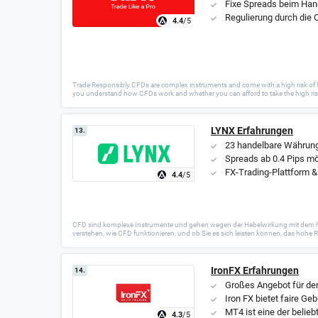
Fixe Spreads beim Ha
Regulierung durch die
4.4
/5
Trade Responsibly.CFDs are complex instruments and come with a high risk of l
you understand how CFDs work and whether you can afford to take the high ris
LYNX Erfahrungen
13.
23 handelbare Währun
Spreads ab 0.4 Pips mö
FX-Trading-Plattform &
4.4
/5
CFD sind komplexe Instrumente und gehen wegen der Hebelwirkung mit dem hohen 
verstehen, wie CFD funktionieren, und ob Sie es sich leisten können, das hohe Ri
IronFX Erfahrungen
14.
Großes Angebot für de
Iron FX bietet faire G
MT4 ist eine der belieb
4.3
/5