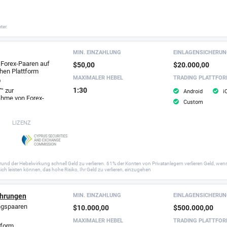
ter.
MIN. EINZAHLUNG
EINLAGEN­SICHERU
 Forex-Paaren auf
$50,00
$20.000,00
chen Plattform
MAXIMALER HEBEL
TRADING PLATTFO
D
1:30
™ zur
Android
i
ahme von Forex-
Custom
LIZENZ
d der Hebelwirkung schnell Geld zu verlieren. 61% der Konten von Privatanlegern verlieren Geld, wenn
ich leisten können, das hohe Risiko, Ihr Geld zu verlieren, einzugehen
ahrungen
MIN. EINZAHLUNG
EINLAGEN­SICHERU
ngspaaren
$10.000,00
$500.000,00
MAXIMALER HEBEL
TRADING PLATTFO
tform