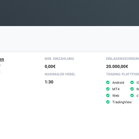
16.
IG Erfahrungen
17.
FXPro Erfahrungen
18.
Trading 212 Erfahrungen
en
MIN. EINZAHLUNG
EINLAGEN­SICHERU
r
0,00€
20.000,00€
t
MAXIMALER HEBEL
TRADING PLATTFO
1:30
Android
i
MT4
M
Web
c
TradingView