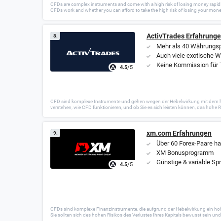
CFDs are complex instruments and come with a high risk of losing money rapidl
CFDs work and whether you can afford to take the high risk of losing your money.
ActivTrades Erfahrung
8.
Mehr als 40 Währungsp
Auch viele exotische 
Keine Kommission für 
4.5
/5
CFD sind komplexe Instrumente und gehen wegen der Hebelwirkung mit dem hohen 
verstehen, wie CFD funktionieren, und ob Sie es sich leisten können, das hohe Ri
xm.com Erfahrungen
9.
Über 60 Forex-Paare h
XM Bonusprogramm
Günstige & variable Sp
4.5
/5
CFDs sind komplexe Finanzinstrumente, die aufgrund der Hebelwirkung ein hohes 
Sie sollten sich des hohen Risikos des Verlustes Ihres Kapitals bewusst sein un