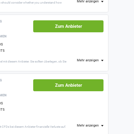
Mehr anzeigen
 You should consider whether you understand how
NG
Zum Anbieter
RMEN
OS
T5
Mehr anzeigen
mit diesem Anbieter. Sie sollten überlegen, ob Sie
NG
Zum Anbieter
RMEN
OS
T5
Mehr anzeigen
CFDs bei diesem Anbieter finanzielle Verluste auf.