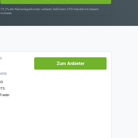
75.2% der Kleinanlegerkonten verlieren Geld beim CFD-Handel mit diesem
Anbieter.
NG
Zum Anbieter
RMEN
OS
T5
Trader