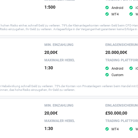
1:500
Android
i
MT4
W
 Risiko einher, schnell Geld zu verlieren. 79% der Kleinanlegerkonten verlieren Geld beim CFD-Handel
isiko einzugehen, Ihr Geld zu verlieren. Anlageerfolge in der Vergangenheit garantieren keine Erfolge in
MIN. EINZAHLUNG
EINLAGEN­SICHERU
20,00€
20.000,00€
MAXIMALER HEBEL
TRADING PLATTFO
1:30
Android
i
Custom
ebelwirkung schnell Geld zu verlieren. 75% der Konten von Privatanlegern verlieren beim Handel mit CF
önnen, das hohe Risiko einzugehen, Ihr Geld zu verlieren.
MIN. EINZAHLUNG
EINLAGEN­SICHERU
20,00€
£50.000,00
MAXIMALER HEBEL
TRADING PLATTFO
1:30
MT4
W