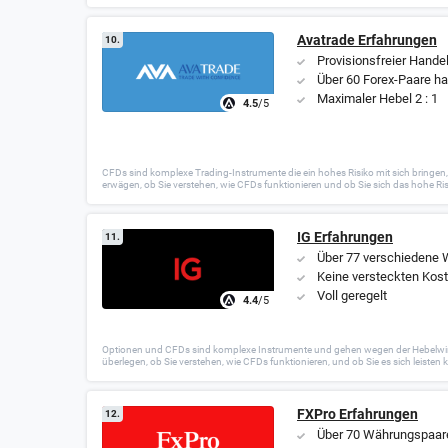
Avatrade Erfahrungen
10.
Provisionsfreier Hande
Über 60 Forex-Paare h
Maximaler Hebel 2 : 1
4.5
/5
CFDs sind komplexe Trading-Instrumente die ein hohes Risiko mit sich bringen, 
erwägen, ob Sie verstehen, wie CFDs funktionieren und ob Sie sich das hohe Risik
IG Erfahrungen
11.
Über 77 verschiedene
Keine versteckten Kos
Voll geregelt
4.4
/5
Optionen und CFDs sind komplexe Instrumente und gehen wegen der Hebelwirkung
überlegen, ob Sie verstehen, wie CFDs funktionieren, und ob Sie es sich leisten 
FXPro Erfahrungen
12.
Über 70 Währungspaar