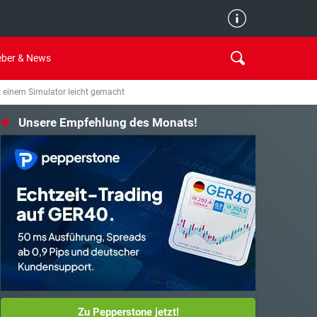
Redaktion
eber & News
t einem Simulator leicht gemacht
Kostenlose Online Broker
Unsere Empfehlung des Monats!
Günstige Online Broker
Traden ohne Gebühren
Kostenlos traden
Zu Pepperstone jetzt!