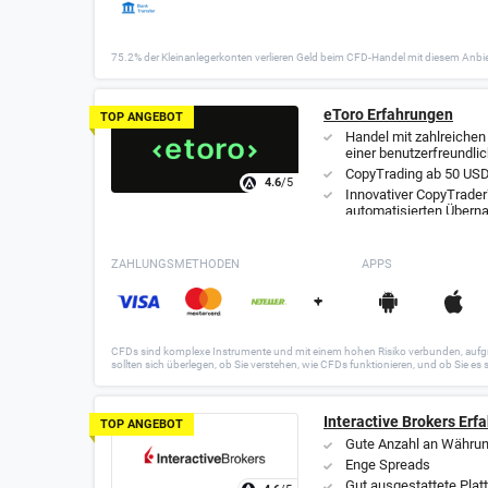
75.2% der Kleinanlegerkonten verlieren Geld beim CFD-Handel mit diesem Anbie
eToro Erfahrungen
TOP ANGEBOT
Handel mit zahlreichen
einer benutzerfreundli
CopyTrading ab 50 US
4.6
/5
Innovativer CopyTrader
automatisierten Übern
Strategien verfügbar
ZAHLUNGSMETHODEN
APPS
+
CFDs sind komplexe Instrumente und mit einem hohen Risiko verbunden, aufgrun
sollten sich überlegen, ob Sie verstehen, wie CFDs funktionieren, und ob Sie es s
Interactive Brokers Erf
TOP ANGEBOT
Gute Anzahl an Währu
Enge Spreads
Gut ausgestattete Plat