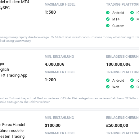
ndel mit dem MT4
MAXIMALER HEBEL
TRADING PLATTFO
 CySEC
1:500
Android
i
MT4
M
Custom
osing money rapidly due to leverage. 75.54% of retail investor accounts lose money when trading CFDs
k of losing your money.
MIN. EINZAHLUNG
EINLAGEN­SICHERU
gen
4.000,00€
100.000,00€
glich
MAXIMALER HEBEL
TRADING PLATTFO
 FX Trading App
1:200
Android
i
Web
C
Risiko einher, schnell Geld zu verlieren. 64% der Kleinanlegerkonten verlieren Geld beim CFD-Handel 
siko einzugehen, Ihr Geld zu verlieren.
MIN. EINZAHLUNG
EINLAGEN­SICHERU
n Forex Handel
$100,00
£50.000,00
ebührenmodelle
MAXIMALER HEBEL
TRADING PLATTFO
testen Trading