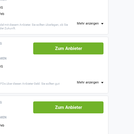
OS
eb
Mehr anzeigen
 mit diesem Anbieter. Sie sollten überlegen, ob Sie
 der Zukunft.
NG
Zum Anbieter
RMEN
OS
Mehr anzeigen
Ds über diesen Anbieter Geld. Sie sollten gut
NG
Zum Anbieter
RMEN
eb