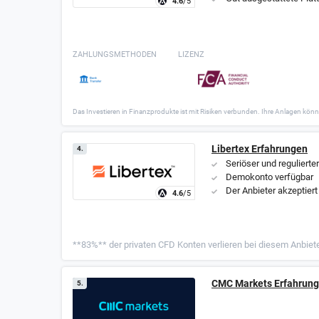
4.6
/5
ZAHLUNGSMETHODEN
LIZENZ
Das Investieren in Finanzprodukte ist mit Risiken verbunden. Ihre Anlagen könn
Libertex Erfahrungen
4.
Seriöser und regulierte
Demokonto verfügbar
Der Anbieter akzeptier
4.6
/5
**83%** der privaten CFD Konten verlieren bei diesem Anbiet
CMC Markets Erfahrun
5.