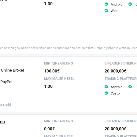
1:30
Android
i
Web
en an Wert gewinnen oder verlieren und Verluste können den Wert Ihrer ursprünglichen Investition über
MIN. EINZAHLUNG
EINLAGEN­SICHERU
r Online Broker
100,00€
20.000,00€
MAXIMALER HEBEL
TRADING PLATTFO
t PayPal
1:30
Android
i
Custom
er Geld
gen
MIN. EINZAHLUNG
EINLAGEN­SICHERU
0,00€
20.000,00€
MAXIMALER HEBEL
TRADING PLATTFO