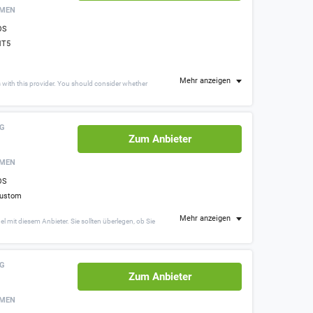
RMEN
OS
T5
Mehr anzeigen
 with this provider. You should consider whether
NG
Zum Anbieter
RMEN
OS
ustom
Mehr anzeigen
mit diesem Anbieter. Sie sollten überlegen, ob Sie
NG
Zum Anbieter
RMEN